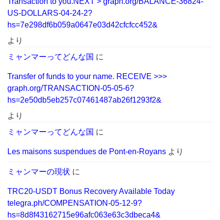
Transaction to you.NEXT > graph.org/BALANCE-36824-
US-DOLLARS-04-24-2?
hs=7e298df6b059a0647e03d42cfcfcc452&
より
ミャンマーってどんな国
に
Transfer of funds to your name. RECEIVE >>>
graph.org/TRANSACTION-05-05-6?
hs=2e50db5eb257c07461487ab26f1293f2&
より
ミャンマーってどんな国
に
Les maisons suspendues de Pont-en-Royans
より
ミャンマーの現状
に
TRC20-USDT Bonus Recovery Available Today
telegra.ph/COMPENSATION-05-12-9?
hs=8d8f43162715e96afc063e63c3dbeca4&