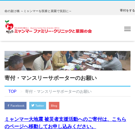
寄付をする
命の架け橋 ～ミャンマーを医療と菜園で笑顔に～
Tog
nav
寄付・マンスリーサポーターのお願い
TOP
寄付・マンスリーサポーターのお願い
Facebook
Twitter
Blog
ミャンマー大地震 被災者支援活動へのご寄付は、こちら
のページへ移動してお申し込みください。