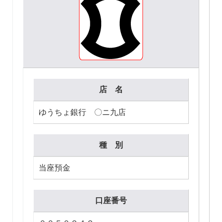
店 名
ゆうちょ銀行 〇ニ九店
種 別
当座預金
口座番号