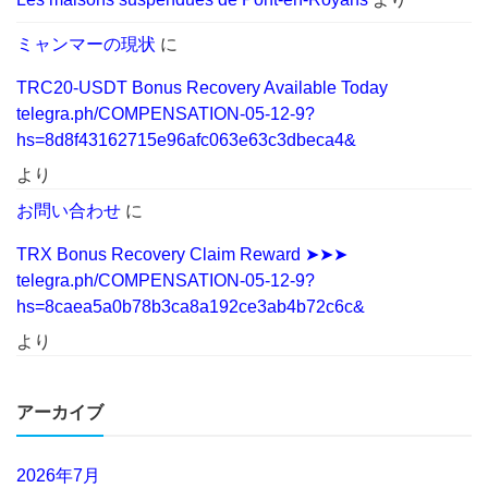
ミャンマーの現状
に
TRC20-USDT Bonus Recovery Available Today
telegra.ph/COMPENSATION-05-12-9?
hs=8d8f43162715e96afc063e63c3dbeca4&
より
お問い合わせ
に
TRX Bonus Recovery Claim Reward ➤➤➤
telegra.ph/COMPENSATION-05-12-9?
hs=8caea5a0b78b3ca8a192ce3ab4b72c6c&
より
アーカイブ
2026年7月