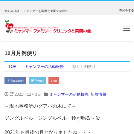
寄付をする
命の架け橋 ～ミャンマーを医療と菜園で笑顔に～
Tog
nav
12月月例便り
TOP
ミャンマーの活動報告
12月月例便り
Facebook
Twitter
Blog
2021年12月3日
ミャンマーの活動報告
,
新着情報
～現地事務所のグアバの木にて～
ジングルベル ジングルベル 鈴が鳴る～🌸
2021年も最後の月となりましたね・・・