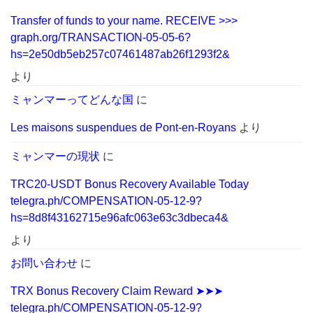
Transfer of funds to your name. RECEIVE >>>
graph.org/TRANSACTION-05-05-6?
hs=2e50db5eb257c07461487ab26f1293f2&
より
ミャンマーってどんな国
に
Les maisons suspendues de Pont-en-Royans
より
ミャンマーの現状
に
TRC20-USDT Bonus Recovery Available Today
telegra.ph/COMPENSATION-05-12-9?
hs=8d8f43162715e96afc063e63c3dbeca4&
より
お問い合わせ
に
TRX Bonus Recovery Claim Reward ➤➤➤
telegra.ph/COMPENSATION-05-12-9?