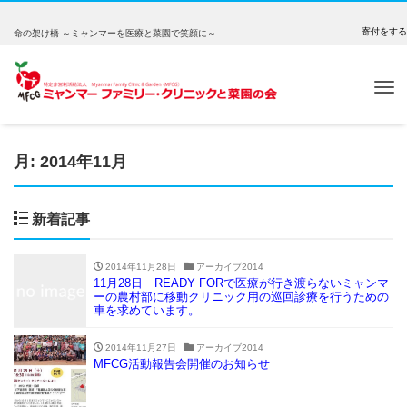
寄付をする
命の架け橋 ～ミャンマーを医療と菜園で笑顔に～
Tog
nav
月:
2014年11月
新着記事
2014年11月28日
アーカイブ2014
11月28日 READY FORで医療が行き渡らないミャンマ
ーの農村部に移動クリニック用の巡回診療を行うための
車を求めています。
2014年11月27日
アーカイブ2014
MFCG活動報告会開催のお知らせ