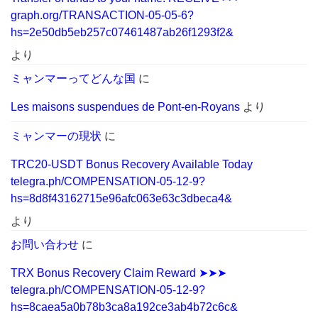
graph.org/TRANSACTION-05-05-6?
hs=2e50db5eb257c07461487ab26f1293f2&
より
ミャンマーってどんな国
に
Les maisons suspendues de Pont-en-Royans
より
ミャンマーの現状
に
TRC20-USDT Bonus Recovery Available Today
telegra.ph/COMPENSATION-05-12-9?
hs=8d8f43162715e96afc063e63c3dbeca4&
より
お問い合わせ
に
TRX Bonus Recovery Claim Reward ➤➤➤
telegra.ph/COMPENSATION-05-12-9?
hs=8caea5a0b78b3ca8a192ce3ab4b72c6c&