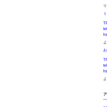
り
ミ
T
t
h
よ
お
T
t
h
よ
ア