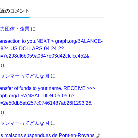
近のコメント
力団体・企業
に
ansaction to you.NEXT > graph.org/BALANCE-
6824-US-DOLLARS-04-24-2?
s=7e298df6b059a0647e03d42cfcfcc452&
り
ャンマーってどんな国
に
ansfer of funds to your name. RECEIVE >>>
raph.org/TRANSACTION-05-05-6?
s=2e50db5eb257c07461487ab26f1293f2&
り
ャンマーってどんな国
に
s maisons suspendues de Pont-en-Royans
よ