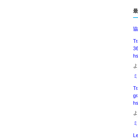
最
協
Tr
3
h
よ
ミ
Tr
g
h
よ
ミ
Le