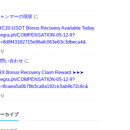
ャンマーの現状
に
RC20-USDT Bonus Recovery Available Today
elegra.ph/COMPENSATION-05-12-9?
s=8d8f43162715e96afc063e63c3dbeca4&
り
問い合わせ
に
RX Bonus Recovery Claim Reward ➤➤➤
elegra.ph/COMPENSATION-05-12-9?
s=8caea5a0b78b3ca8a192ce3ab4b72c6c&
り
ーカイブ