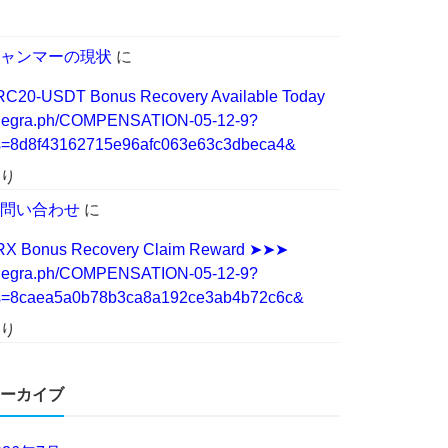
ャンマーの現状
に
RC20-USDT Bonus Recovery Available Today
elegra.ph/COMPENSATION-05-12-9?
s=8d8f43162715e96afc063e63c3dbeca4&
り
問い合わせ
に
RX Bonus Recovery Claim Reward ➤➤➤
elegra.ph/COMPENSATION-05-12-9?
s=8caea5a0b78b3ca8a192ce3ab4b72c6c&
り
ーカイブ