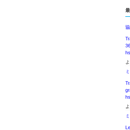
最
協
Tr
3
h
よ
ミ
Tr
g
h
よ
ミ
Le