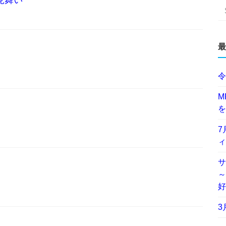
見舞い
最
令
M
を
7
ィ
サ
～
好
3