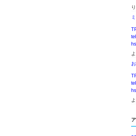
り
ミ
T
t
h
よ
お
T
t
h
よ
ア