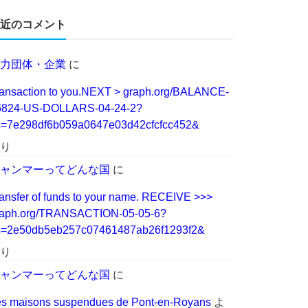
近のコメント
力団体・企業
に
ansaction to you.NEXT > graph.org/BALANCE-
6824-US-DOLLARS-04-24-2?
s=7e298df6b059a0647e03d42cfcfcc452&
り
ャンマーってどんな国
に
ansfer of funds to your name. RECEIVE >>>
raph.org/TRANSACTION-05-05-6?
s=2e50db5eb257c07461487ab26f1293f2&
り
ャンマーってどんな国
に
s maisons suspendues de Pont-en-Royans
よ