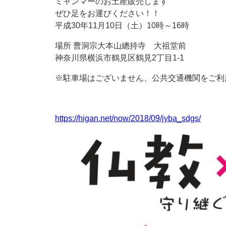
ミャンマーのお土産販売します
ぜひ足をお運びください！！
平成30年11月10日（土）10時～16時
場所 曹洞宗大本山總持寺 大祖堂前
神奈川県横浜市鶴見区鶴見2丁目1-1
※駐車場はございません、公共交通機関をご利
https://higan.net/now/2018/09/jyba_sdgs/