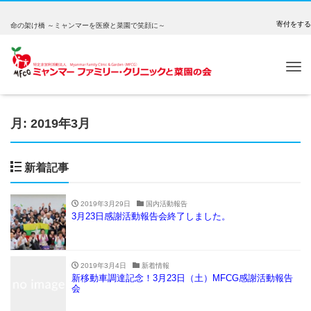
寄付をする
命の架け橋 ～ミャンマーを医療と菜園で笑顔に～
Tog
nav
月:
2019年3月
新着記事
2019年3月29日
国内活動報告
3月23日感謝活動報告会終了しました。
2019年3月4日
新着情報
新移動車調達記念！3月23日（土）MFCG感謝活動報告
会