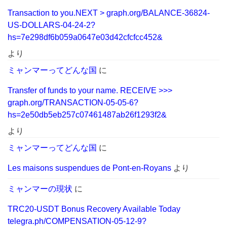
Transaction to you.NEXT > graph.org/BALANCE-36824-
US-DOLLARS-04-24-2?
hs=7e298df6b059a0647e03d42cfcfcc452&
より
ミャンマーってどんな国
に
Transfer of funds to your name. RECEIVE >>>
graph.org/TRANSACTION-05-05-6?
hs=2e50db5eb257c07461487ab26f1293f2&
より
ミャンマーってどんな国
に
Les maisons suspendues de Pont-en-Royans
より
ミャンマーの現状
に
TRC20-USDT Bonus Recovery Available Today
telegra.ph/COMPENSATION-05-12-9?