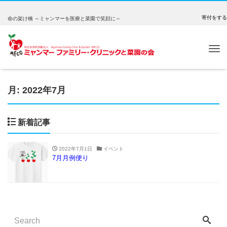
寄付をする
命の架け橋 ～ミャンマーを医療と菜園で笑顔に～
Tog
nav
月:
2022年7月
新着記事
2022年7月1日
イベント
7月月例便り