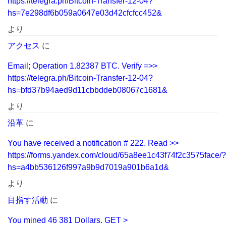
https://telegra.ph/Bitcoin-Transfer-12-04?
hs=7e298df6b059a0647e03d42cfcfcc452&
より
アクセス
に
Email; Operation 1.82387 BTC. Verify =>>
https://telegra.ph/Bitcoin-Transfer-12-04?
hs=bfd37b94aed9d11cbbddeb08067c1681&
より
沿革
に
You have received a notification # 222. Read >>
https://forms.yandex.com/cloud/65a8ee1c43f74f2c3575face/?
hs=a4bb536126f997a9b9d7019a901b6a1d&
より
目指す活動
に
You mined 46 381 Dollars. GЕТ >