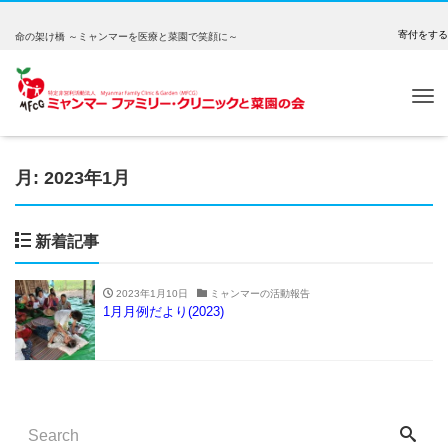
寄付をする
命の架け橋 ～ミャンマーを医療と菜園で笑顔に～
Tog
nav
月:
2023年1月
新着記事
2023年1月10日
ミャンマーの活動報告
1月月例だより(2023)