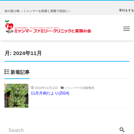
寄付をする
命の架け橋 ～ミャンマーを医療と菜園で笑顔に～
Tog
nav
月:
2024年11月
新着記事
2024年11月12日
ミャンマーの活動報告
11月月例だより(2024)