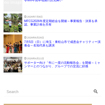
令和8年熊本地震のお見舞い
2026年7月8日
MFCG2026年度定期総会を開催～事業報告・決算を承
認、事業計画を共有
2026年6月26日
7月5日（日）に埼玉・東松山市で成恵会チャリティー演
奏会～名知代表も講演
2026年4月11日
サポーター向け「年に一度の活動報告会」を開催～ミャ
ンマーとのつながり、グループでの交流に好感