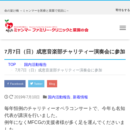
寄付をする
命の架け橋 ～ミャンマーを医療と菜園で笑顔に～
Tog
nav
7月7日（日）成恵音楽部チャリティー演奏会に参加
TOP
国内活動報告
7月7日（日）成恵音楽部チャリティー演奏会に参加
Facebook
Twitter
Blog
2019年7月10日
国内活動報告
,
新着情報
毎年恒例のチャリティーオペラコンサートで、今年も名知
代表が講演を行いました。
例年になくMFCGの支援者様が多く足を運んでくださいま
した。