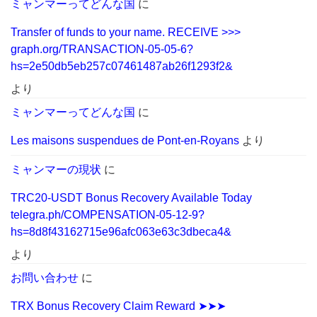
ミャンマーってどんな国
に
Transfer of funds to your name. RECEIVE >>>
graph.org/TRANSACTION-05-05-6?
hs=2e50db5eb257c07461487ab26f1293f2&
より
ミャンマーってどんな国
に
Les maisons suspendues de Pont-en-Royans
より
ミャンマーの現状
に
TRC20-USDT Bonus Recovery Available Today
telegra.ph/COMPENSATION-05-12-9?
hs=8d8f43162715e96afc063e63c3dbeca4&
より
お問い合わせ
に
TRX Bonus Recovery Claim Reward ➤➤➤