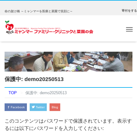
寄付をする
命の架け橋 ～ミャンマーを医療と菜園で笑顔に～
Tog
nav
保護中: demo20250513
TOP
保護中: demo20250513
Facebook
Twitter
Blog
このコンテンツはパスワードで保護されています。表示す
るには以下にパスワードを入力してください: