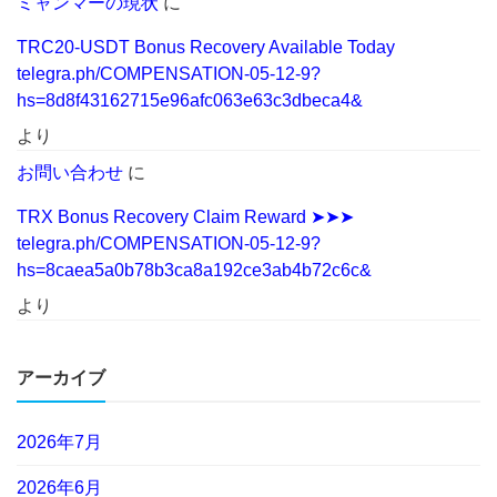
ミャンマーの現状
に
TRC20-USDT Bonus Recovery Available Today
telegra.ph/COMPENSATION-05-12-9?
hs=8d8f43162715e96afc063e63c3dbeca4&
より
お問い合わせ
に
TRX Bonus Recovery Claim Reward ➤➤➤
telegra.ph/COMPENSATION-05-12-9?
hs=8caea5a0b78b3ca8a192ce3ab4b72c6c&
より
アーカイブ
2026年7月
2026年6月