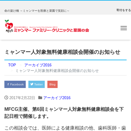
寄付をする
命の架け橋 ～ミャンマーを医療と菜園で笑顔に～
Tog
nav
ミャンマー人対象無料健康相談会開催のお知らせ
TOP
アーカイブ2016
ミャンマー人対象無料健康相談会開催のお知らせ
Facebook
Twitter
Blog
2017年2月22日
アーカイブ2016
MFCG主催、第6回ミャンマー人対象無料健康相談会を下
記日程で開催します。
この相談会では、医師による健康相談の他、歯科医師・歯