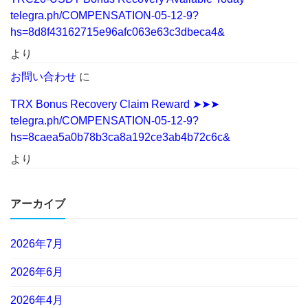
telegra.ph/COMPENSATION-05-12-9?
hs=8d8f43162715e96afc063e63c3dbeca4&
より
お問い合わせ
に
TRX Bonus Recovery Claim Reward ➤➤➤
telegra.ph/COMPENSATION-05-12-9?
hs=8caea5a0b78b3ca8a192ce3ab4b72c6c&
より
アーカイブ
2026年7月
2026年6月
2026年4月