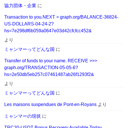
協力団体・企業
に
Transaction to you.NEXT > graph.org/BALANCE-36824-
US-DOLLARS-04-24-2?
hs=7e298df6b059a0647e03d42cfcfcc452&
より
ミャンマーってどんな国
に
Transfer of funds to your name. RECEIVE >>>
graph.org/TRANSACTION-05-05-6?
hs=2e50db5eb257c07461487ab26f1293f2&
より
ミャンマーってどんな国
に
Les maisons suspendues de Pont-en-Royans
より
ミャンマーの現状
に
TRC20-USDT Bonus Recovery Available Today