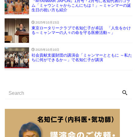
『MYANMAR JAPON』1月号・2月号に名知代表のコラ
ム「ミャウンミャからこんにちは！」～ミャンマーの誕
生日の祝い方も紹介
2025年10月15日
東京ロータリークラブで名知仁子が卓話 「人生をかけ
る～ミャンマーの人々の命を守る医療活動～」
2025年10月10日
社会貢献支援財団の講演会「ミャンマーとともに ～私た
ちに何ができるか～」で名知仁子が講演