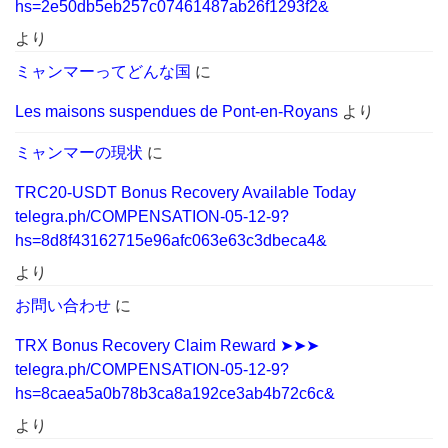
hs=2e50db5eb257c07461487ab26f1293f2&
より
ミャンマーってどんな国
に
Les maisons suspendues de Pont-en-Royans
より
ミャンマーの現状
に
TRC20-USDT Bonus Recovery Available Today
telegra.ph/COMPENSATION-05-12-9?
hs=8d8f43162715e96afc063e63c3dbeca4&
より
お問い合わせ
に
TRX Bonus Recovery Claim Reward ➤➤➤
telegra.ph/COMPENSATION-05-12-9?
hs=8caea5a0b78b3ca8a192ce3ab4b72c6c&
より