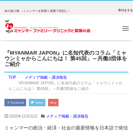
寄付をする
命の架け橋 ～ミャンマーを医療と菜園で笑顔に～
Tog
nav
『MYANMAR JAPON』に名知代表のコラム「ミャ
ウンミャからこんにちは！ 第45回」～共働3団体を
ご紹介
TOP
メディア掲載・講演報告
『MYANMAR JAPON』に名知代表のコラム「ミャウンミャか
らこんにちは！ 第45回」～共働3団体をご紹介
Facebook
Twitter
Blog
2025年12月31日
メディア掲載・講演報告
ミャンマーの政治・経済・社会の最新情報を日本語で発信