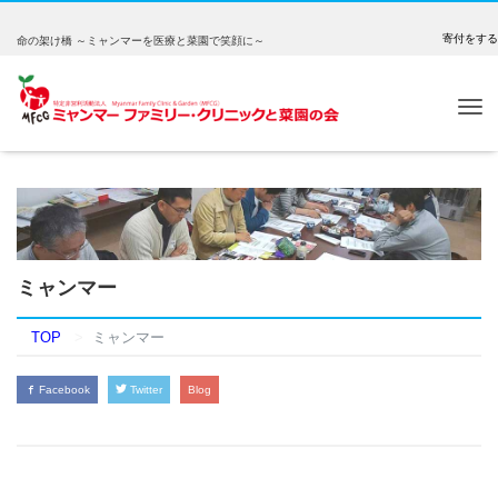
寄付をする
命の架け橋 ～ミャンマーを医療と菜園で笑顔に～
Tog
nav
ミャンマー
TOP
ミャンマー
Facebook
Twitter
Blog