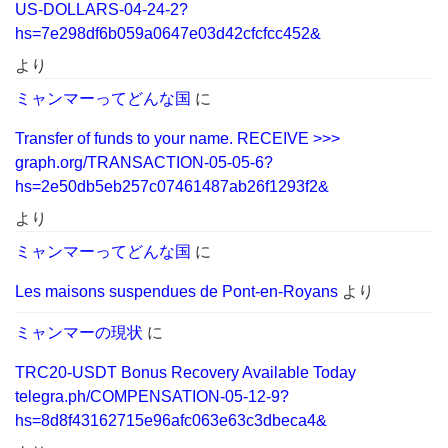
US-DOLLARS-04-24-2?
hs=7e298df6b059a0647e03d42cfcfcc452&
より
ミャンマーってどんな国
に
Transfer of funds to your name. RECEIVE >>>
graph.org/TRANSACTION-05-05-6?
hs=2e50db5eb257c07461487ab26f1293f2&
より
ミャンマーってどんな国
に
Les maisons suspendues de Pont-en-Royans
より
ミャンマーの現状
に
TRC20-USDT Bonus Recovery Available Today
telegra.ph/COMPENSATION-05-12-9?
hs=8d8f43162715e96afc063e63c3dbeca4&