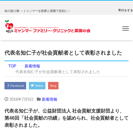
寄付をする
命の架け橋 ～ミャンマーを医療と菜園で笑顔に～
Tog
nav
代表名知仁子が社会貢献者として表彰されました
TOP
新着情報
代表名知仁子が社会貢献者として表彰されました
Facebook
Twitter
Blog
2016年7月5日
新着情報
代表名知仁子が、公益財団法人 社会貢献支援財団より、
第46回「社会貢献の功績」を認められ、社会貢献者として
表彰されました。