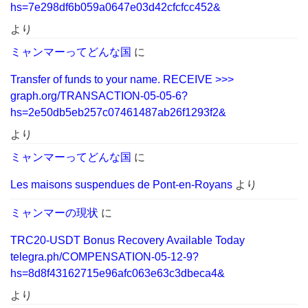
hs=7e298df6b059a0647e03d42cfcfcc452&
より
ミャンマーってどんな国
に
Transfer of funds to your name. RECEIVE >>>
graph.org/TRANSACTION-05-05-6?
hs=2e50db5eb257c07461487ab26f1293f2&
より
ミャンマーってどんな国
に
Les maisons suspendues de Pont-en-Royans
より
ミャンマーの現状
に
TRC20-USDT Bonus Recovery Available Today
telegra.ph/COMPENSATION-05-12-9?
hs=8d8f43162715e96afc063e63c3dbeca4&
より