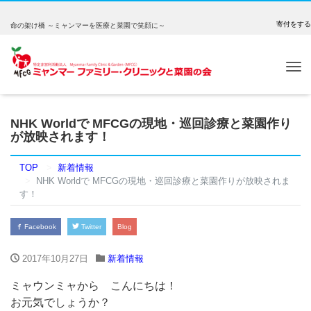
寄付をする
命の架け橋 ～ミャンマーを医療と菜園で笑顔に～
Tog
nav
NHK Worldで MFCGの現地・巡回診療と菜園作り
が放映されます！
TOP
新着情報
NHK Worldで MFCGの現地・巡回診療と菜園作りが放映されま
す！
Facebook
Twitter
Blog
2017年10月27日
新着情報
ミャウンミャから こんにちは！
お元気でしょうか？