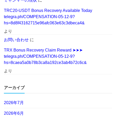
ミャンマーの現状
に
TRC20-USDT Bonus Recovery Available Today
telegra.ph/COMPENSATION-05-12-9?
hs=8d8f43162715e96afc063e63c3dbeca4&
より
お問い合わせ
に
TRX Bonus Recovery Claim Reward ➤➤➤
telegra.ph/COMPENSATION-05-12-9?
hs=8caea5a0b78b3ca8a192ce3ab4b72c6c&
より
アーカイブ
2026年7月
2026年6月