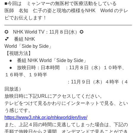
■今回は ミャンマーの無医村で医療活動をしている
医師 名知 仁子の姿と現地の模様をNHK World のテレ
ビでお伝えします！
───────────────────────────────────────
✪ NHK World TV：11月８日(水）✪
💕 番組 NHK
World「Side by Side」
【視聴方法】
● 番組 NHK World「Side by Side」
● 放映日時：日本時間 ：11月８日（水）１０時半、
１６時半、１９時半
：11月９日（木）４時半（４
回放送）
放映日時に下記URLにアクセスしてください。
テレビをつけて見るかわりにインターネットで見る、とい
う感じです。
https://www3.nhk.or.jp/nhkworld/en/live/
また、上記４回の時間に見逃してしまった場合は、下記の
手順で放映日から２週間、オンデマンドで見ることができ