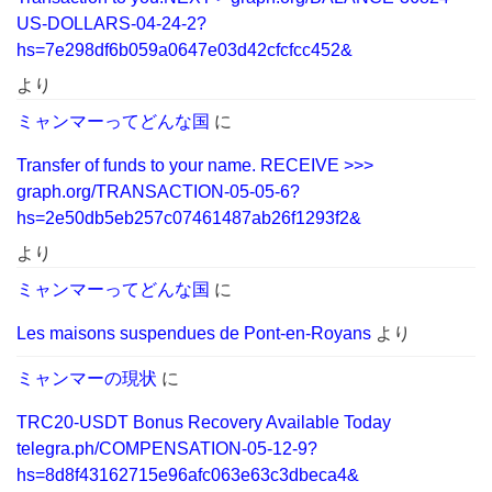
US-DOLLARS-04-24-2?
hs=7e298df6b059a0647e03d42cfcfcc452&
より
ミャンマーってどんな国
に
Transfer of funds to your name. RECEIVE >>>
graph.org/TRANSACTION-05-05-6?
hs=2e50db5eb257c07461487ab26f1293f2&
より
ミャンマーってどんな国
に
Les maisons suspendues de Pont-en-Royans
より
ミャンマーの現状
に
TRC20-USDT Bonus Recovery Available Today
telegra.ph/COMPENSATION-05-12-9?
hs=8d8f43162715e96afc063e63c3dbeca4&