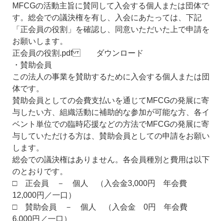
MFCGの活動主旨に賛同して入会する個人または団体で
す。 総会での議決権を有し、入会にあたっては、下記
「正会員の役割」を確認し、同意いただいた上で申請を
お願いします。
正会員の役割.pdf ダウンロード
・賛助会員
この法人の事業を賛助するために入会する個人または団
体です。
賛助会員としての会費支払いを通じてMFCGの発展に寄
与したい方、 組織活動に補助的な参加が可能な方、各イ
ベント単位での臨時応援などの方法でMFCGの発展に寄
与していただける方は、 賛助会員としての申請をお願い
します。
総会での議決権はありません。各会員種別と費用は以下
のとおりです。
□ 正会員 － 個人 （入会金3,000円 年会費
12,000円／一口）
□ 賛助会員 － 個人 （入会金 0円 年会費
6,000円／一口）