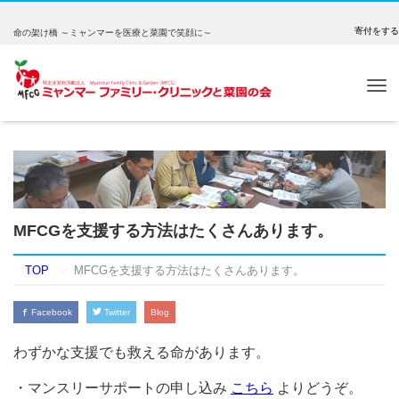
寄付をする
命の架け橋 ～ミャンマーを医療と菜園で笑顔に～
Tog
nav
MFCGを支援する方法はたくさんあります。
TOP
MFCGを支援する方法はたくさんあります。
Facebook
Twitter
Blog
わずかな支援でも救える命があります。
・マンスリーサポートの申し込み
こちら
よりどうぞ。