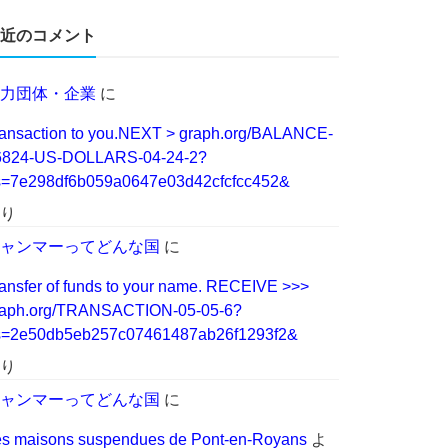
近のコメント
力団体・企業
に
ansaction to you.NEXT > graph.org/BALANCE-
6824-US-DOLLARS-04-24-2?
s=7e298df6b059a0647e03d42cfcfcc452&
り
ャンマーってどんな国
に
ansfer of funds to your name. RECEIVE >>>
raph.org/TRANSACTION-05-05-6?
s=2e50db5eb257c07461487ab26f1293f2&
り
ャンマーってどんな国
に
s maisons suspendues de Pont-en-Royans
よ