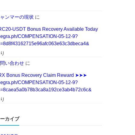
ャンマーの現状
に
RC20-USDT Bonus Recovery Available Today
elegra.ph/COMPENSATION-05-12-9?
s=8d8f43162715e96afc063e63c3dbeca4&
り
問い合わせ
に
RX Bonus Recovery Claim Reward ➤➤➤
elegra.ph/COMPENSATION-05-12-9?
s=8caea5a0b78b3ca8a192ce3ab4b72c6c&
り
ーカイブ