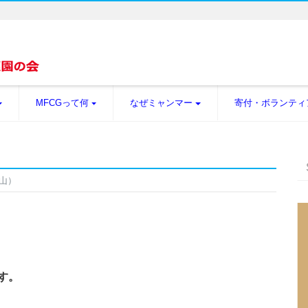
MFCGって何
なぜミャンマー
寄付・ボランティ
岡山）
す。