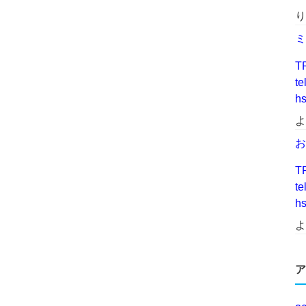
り
ミ
T
t
h
よ
お
T
t
h
よ
ア