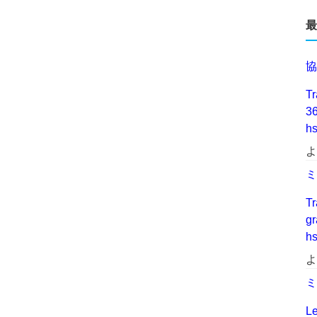
最
協
Tr
3
h
よ
ミ
Tr
g
h
よ
ミ
Le