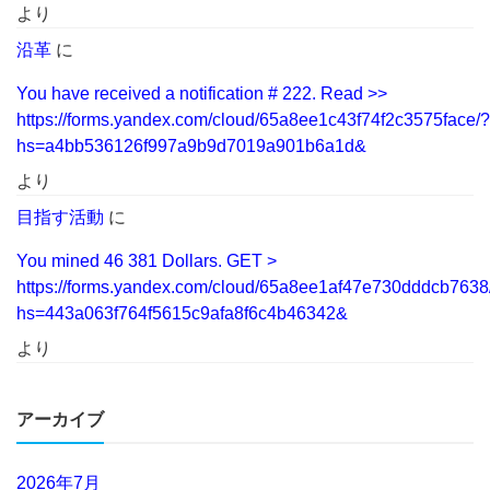
より
沿革
に
You have received a notification # 222. Read >>
https://forms.yandex.com/cloud/65a8ee1c43f74f2c3575face/?
hs=a4bb536126f997a9b9d7019a901b6a1d&
より
目指す活動
に
You mined 46 381 Dollars. GЕТ >
https://forms.yandex.com/cloud/65a8ee1af47e730dddcb7638
hs=443a063f764f5615c9afa8f6c4b46342&
より
アーカイブ
2026年7月