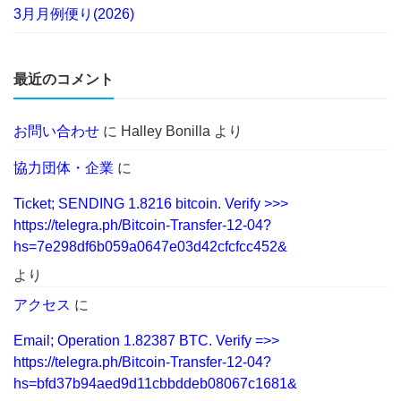
3月月例便り(2026)
最近のコメント
お問い合わせ
に
Halley Bonilla
より
協力団体・企業
に
Ticket; SENDING 1.8216 bitcoin. Verify >>>
https://telegra.ph/Bitcoin-Transfer-12-04?
hs=7e298df6b059a0647e03d42cfcfcc452&
より
アクセス
に
Email; Operation 1.82387 BTC. Verify =>>
https://telegra.ph/Bitcoin-Transfer-12-04?
hs=bfd37b94aed9d11cbbddeb08067c1681&