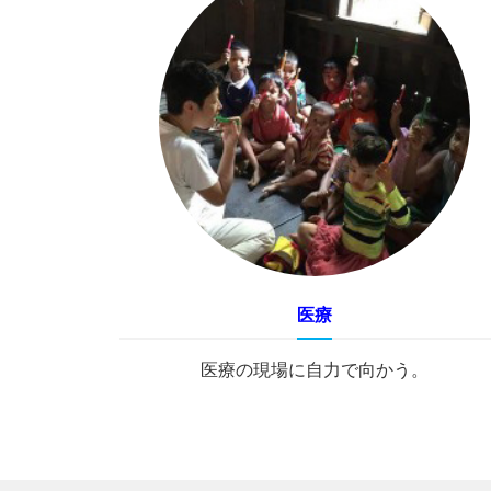
医療
「医療活動を支える仲間がいま
医療の現場に自力で向かう。
す！」
命を救いたい。使命感と連帯感が
地チームの強みです。