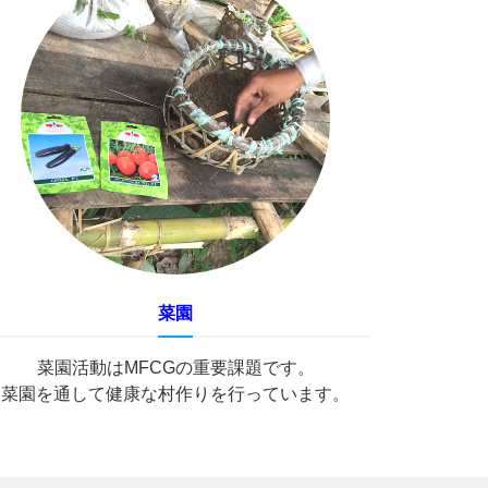
菜園
日本にいるミャンマー人の相談に乗
菜園活動はMFCGの重要課題です。
りたい。
菜園を通して健康な村作りを行っています。