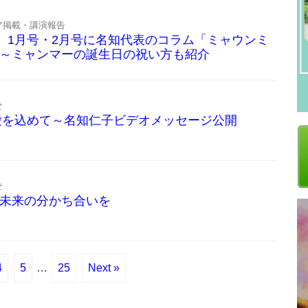
ア掲載・講演報告
PON』1月号・2月号に名知代表のコラム「ミャウンミ
～ミャンマーの誕生日の祝い方も紹介
せ
り愛を込めて～名知仁子ビデオメッセージ公開
せ
未来の分かち合いを
4
5
…
25
Next »