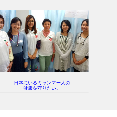
日本にいるミャンマー人の
「ネー カウン イェラー！
健康を守りたい。
（お元気ですか？）」
同胞の絆を名知医師に託す。