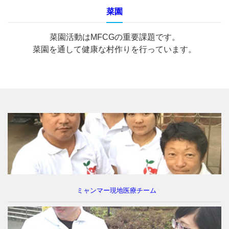
菜園
「医療活動を支える仲間がいます！」
菜園活動はMFCGの重要課題です。
命を救いたい。使命感と連帯感が現地チー
菜園を通して健康な村作りを行っています。
ムの強みです。
「仲間がいるから頑張れる！」
ミャンマー現地医療チーム
日本にいるミャンマー人の相談に乗りた