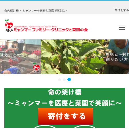
寄付をする
命の架け橋 ～ミャンマーを医療と菜園で笑顔に～
Tog
nav
Previous
Nex