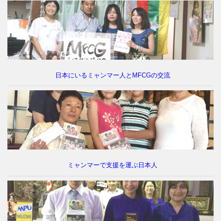
「名知医師に共感。ミャンマーがよくな
って欲しい！」
日本にいるミャンマー人とMFCGの交流
「ネー カウン イェラー！
（お元気ですか？）」
同胞の絆を名知医師に託す。
ミャンマーで支援を運ぶ日本人