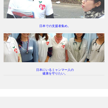
い。
日本での支援者集め。
「ミンガラーバー（こんにちは）の精神
日本にいるミャンマー人の
健康を守りたい。
とは！」