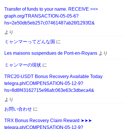
Transfer of funds to your name. RECEIVE >>>
graph.org/TRANSACTION-05-05-6?
hs=2e50db5eb257c07461487ab26f1293f2&
より
ミャンマーってどんな国
に
Les maisons suspendues de Pont-en-Royans
より
ミャンマーの現状
に
TRC20-USDT Bonus Recovery Available Today
telegra.ph/COMPENSATION-05-12-9?
hs=8d8f43162715e96afc063e63c3dbeca4&
より
お問い合わせ
に
TRX Bonus Recovery Claim Reward ➤➤➤
telegra.ph/COMPENSATION-05-12-9?