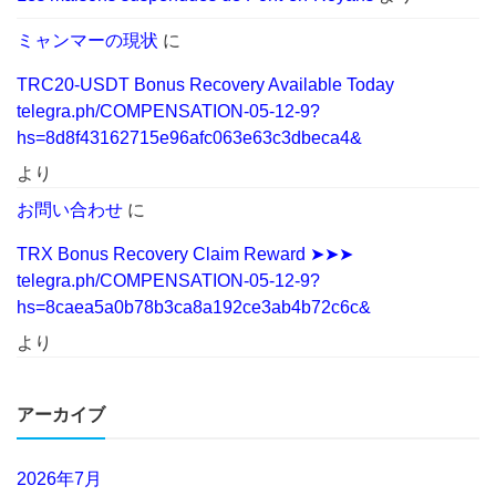
ミャンマーの現状
に
TRC20-USDT Bonus Recovery Available Today
telegra.ph/COMPENSATION-05-12-9?
hs=8d8f43162715e96afc063e63c3dbeca4&
より
お問い合わせ
に
TRX Bonus Recovery Claim Reward ➤➤➤
telegra.ph/COMPENSATION-05-12-9?
hs=8caea5a0b78b3ca8a192ce3ab4b72c6c&
より
アーカイブ
2026年7月