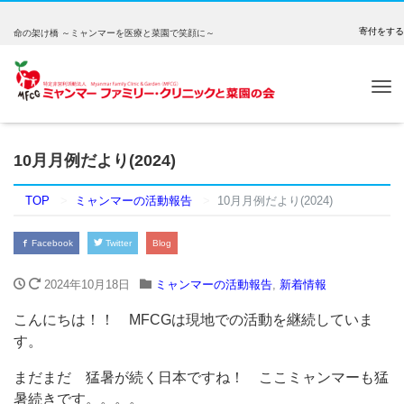
寄付をする
命の架け橋 ～ミャンマーを医療と菜園で笑顔に～
Tog
nav
10月月例だより(2024)
TOP
ミャンマーの活動報告
10月月例だより(2024)
Facebook
Twitter
Blog
2024年10月18日
ミャンマーの活動報告
,
新着情報
こんにちは！！ MFCGは現地での活動を継続していま
す。
まだまだ 猛暑が続く日本ですね！ ここミャンマーも猛
暑続きです。。。。