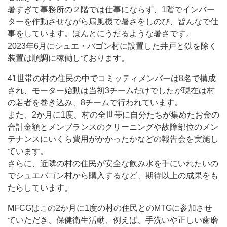
暑すぎて事務所の２階では仕事にならず、1階でインバー
ターを作動させながら扇風機で暑さをしのび、皆んなで仕
事をしています。ほんとにうだるような暑さです。
2023年6月にシュエ・バゴン村に設置した井戸と鉄を除く
装置は順調に稼働しております。
41世帯の村の住民の中でコミッティメンバーは8名で構成
され、モーター始動は当初3チームだけでしたが現在は村
の若者を巻き込み、8チームで行われています。
また、2か月に1度、村の全世帯に自分たちが集めたお金の
合計金額とメンブランスのクリーニングや故障部位のメン
テナンスにいくら費用がかかったかなどの報告会を実施し
ています。
さらに、近隣の村の住民が安全な飲み水を手にいれたいの
でシュエバゴン村から購入するなど、期待以上の成果をも
たらしています。
MFCGはこの2か月に1度の村の住民とのMTGに参加させ
ていただき、保健衛生活動、例えば、手洗いや正しい歯磨